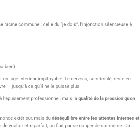
e racine commune : celle du “je dois”,
l’injonction silencieuse à
si bien)
t un juge intérieur impitoyable. Le cerveau, surstimulé, reste en
vre — jusqu’à ce qu’il ne le puisse plus.
t à l’épuisement professionnel, mais la
qualité de la pression qu’on
 monde extérieur, mais du
déséquilibre entre les attentes internes et
e de vouloir être parfait, on finit par se couper de soi-même. On