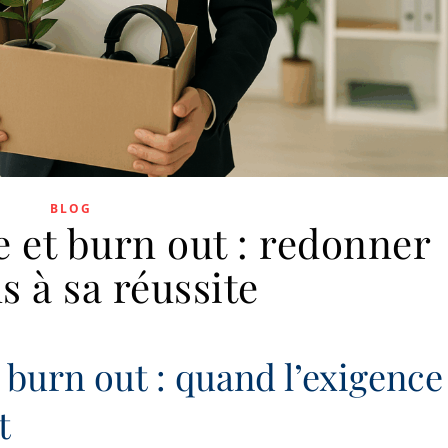
BLOG
 et burn out : redonner
s à sa réussite
 burn out : quand l’exigence
t