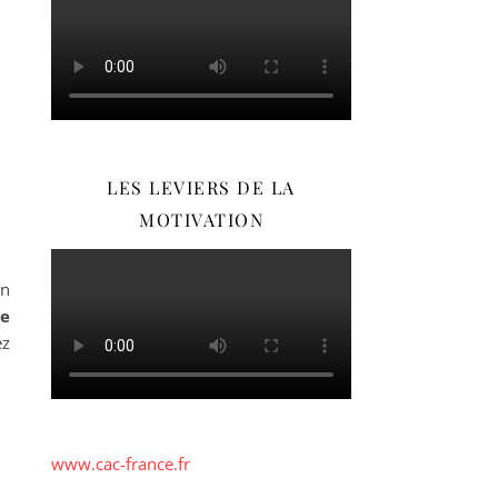
LES LEVIERS DE LA
MOTIVATION
un
re
ez
www.cac-france.fr