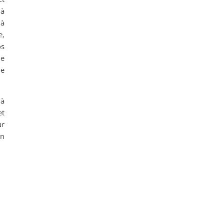
 à
 à
e,
os
ue
le
 à
et
ur
en